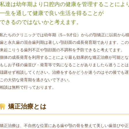
私達は幼年期より口腔内の健康を管理することによ
一生を通して健康で良い生活を得ることが
できるのではないかと考えます。
私たちのクリニックでは幼年期（5～9才位）からの顎矯正に以前から
歯と永久歯の混合歯列期は著しい顎顔面の成長発育期であります。この
来起こりうる歯列不正や顎顔面の不調和を予防できると考えてます。
個体の成長発育を利用することにより最も効果的な矯正治療が可能とな
もしお子様の歯並び・発育等で気になることがありましたら迷うことは
躊躇せず相談してください。治療をするかどうか迷うのはその後でも遅
この大切な発育期を逃さないで下さい。
相談は無料で行っております。
矯正治療とは
矯正治療は、不自然な位置にある歯や顎の骨を整えて美しい歯並びや正