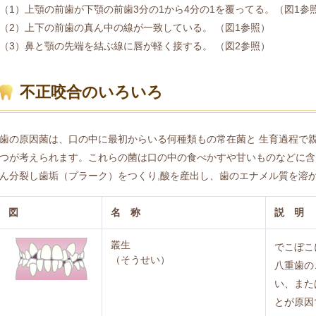
（1）上顎の前歯が下顎の前歯3分の1から4分の1を覆ってる。（図1参
（2）上下の前歯の真ん中の線が一致している。 （図1参照）
（3）鼻と顎の先端を結ぶ線に唇が軽く接する。 （図2参照）
不正咬合のいろいろ
歯の原因菌は、口の中に最初からいる何種類もの常在菌と 生育過程で
つが考えられます。これらの菌は口の中の食べかすや甘いものなどに含
ん分裂し歯垢（プラーク）をつくり,酸を産出し、歯のエナメル質を溶
図
名 称
説 明
叢生
でこぼこ
（そうせい）
八重歯の
い、また
とが原因