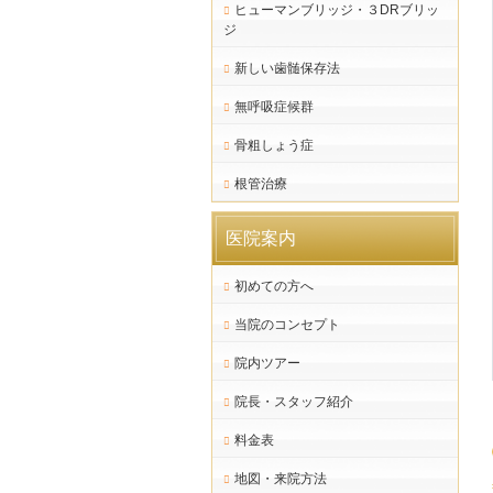
ヒューマンブリッジ・３DRブリッ
ジ
新しい歯髄保存法
無呼吸症候群
骨粗しょう症
根管治療
医院案内
初めての方へ
当院のコンセプト
院内ツアー
院長・スタッフ紹介
料金表
地図・来院方法