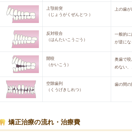
上顎前突
上の歯が
（じょうがくぜんとつ ）
反対咬合
一般的に
（はんたいこうごう）
が逆にな
開咬
奥歯で咬
（かいこう）
めない、
空隙歯列
歯の間の
（くうげきしれつ）
矯正治療の流れ・治療費