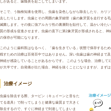
しがあると、歯髄炎を起こしてしまいます。
そこで、う蝕検知液を使用し、虫歯を染色しながら除去したり、カリソ
去したりします。虫歯とその周囲の象牙細管（歯の象牙質を走行する毛
滅菌します。その後に強アルカリ性の裏層剤を貼付して、温かい冷たい
質の形成を促進させます。虫歯の直下に第2象牙質が形成されると、神
の保存が可能になります。
このように歯科医はなるべく、「歯を生きている」状態で保存するため
残すための治療は百発百中ではありません。深い虫歯は歯の神経まで及
神経が感染していることがあるからです。 このような場合、治療して1
が大半です。自発痛が出た場合、神経を抜くことになりますが、まずは
治療イメージ
虫歯を除去する際、タービン（キュイーンと音をた
てる道具）で削ってしまうと健康な歯質まで大きく
除去するので、すぐに神経まで到達してしまいま