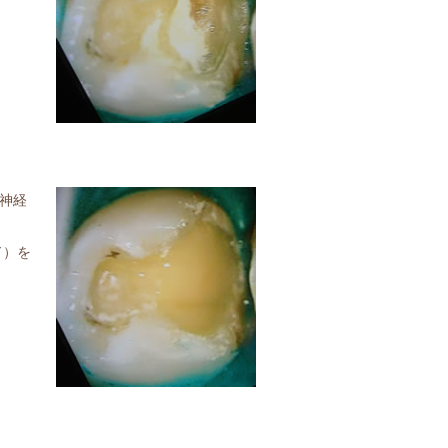
神経
ド）を