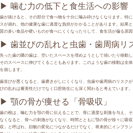
▶︎ 噛む力の低下と食生活への影響
歯が抜けると、その部分で食べ物を十分に噛み砕けなくなります。特に
スが崩れ、他の健康な歯に過度な負担がかかることがあります。結果と
質の多い食品や硬いものが食べにくくなったりして、食生活が偏る原因
▶︎ 歯並びの乱れと虫歯・歯周病リ
失った歯の隣の歯は、空いたスペースを埋めようとして傾いたり移動し
そのスペースに伸びてくることもあります。このような歯の移動は全体
を崩します。
歯並びが悪くなると、歯磨きがしにくくなり、虫歯や歯周病のリスクが
びの乱れは審美性だけでなく口腔衛生にも深く関わると考えています。
▶︎ 顎の骨が痩せる「骨吸収」
歯の根は、噛む力を顎の骨に伝えることで、骨に適度な刺激を与え、そ
なくなると、骨への刺激がなくなり、時間とともに顎の骨が徐々に吸収
収」と呼ばれ、顔貌の変化につながるだけでなく、将来的にインプラン