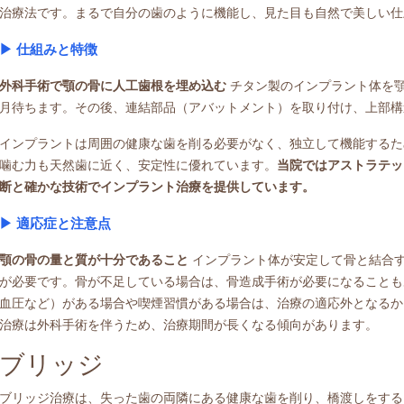
治療法です。まるで自分の歯のように機能し、見た目も自然で美しい仕
▶ ︎仕組みと特徴
外科手術で顎の骨に人工歯根を埋め込む
チタン製のインプラント体を
月待ちます。その後、連結部品（アバットメント）を取り付け、上部構
インプラントは周囲の健康な歯を削る必要がなく、独立して機能するた
噛む力も天然歯に近く、安定性に優れています。
当院ではアストラテッ
断と確かな技術でインプラント治療を提供しています。
▶ ︎適応症と注意点
顎の骨の量と質が十分であること
インプラント体が安定して骨と結合
が必要です。骨が不足している場合は、骨造成手術が必要になることも
血圧など）がある場合や喫煙習慣がある場合は、治療の適応外となるか
治療は外科手術を伴うため、治療期間が長くなる傾向があります。
ブリッジ
ブリッジ治療は、失った歯の両隣にある健康な歯を削り、橋渡しをする