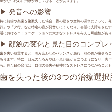
量がないために治療が難しくなることがあります。
▶︎ 発音への影響
特に前歯や奥歯を複数失った場合、舌の動きや空気の漏れによって、発
行」や「タ行」など特定の音が発音しにくくなり、会話に支障をきたす
活におけるコミュニケーションに大きなストレスを与える可能性があり
▶︎ 顔貌の変化と見た目のコンプレ
歯を失い放置すると、噛み合わせのバランスが崩れ、顎の骨が痩せるこ
あります。特に、口元のたるみやほうれい線が目立つようになり、実年
も。見た目の変化は、自信の喪失や精神的なストレスにつながることも
歯を失った後の3つの治療選択