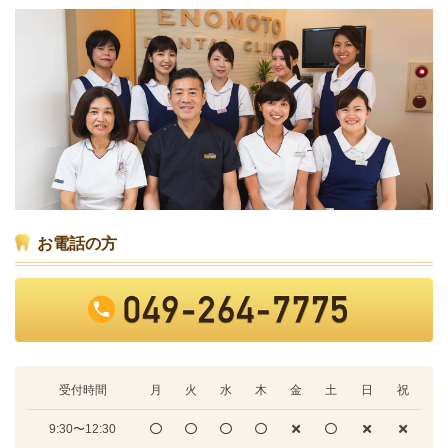
お電話の方
受付時間
月
火
水
木
金
土
日
祝
9:30〜12:30