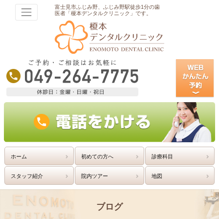
富士見市ふじみ野、ふじみ野駅徒歩1分の歯
医者「榎本デンタルクリニック」です。
ホーム
初めての方へ
診療科目
スタッフ紹介
院内ツアー
地図
ブログ