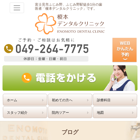
富士見市ふじみ野、ふじみ野駅徒歩1分の歯
医者「榎本デンタルクリニック」です。
ホーム
初めての方へ
診療科目
スタッフ紹介
院内ツアー
地図
ブログ