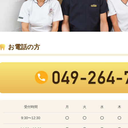
お電話の方
受付時間
月
火
水
木
9:30〜12:30