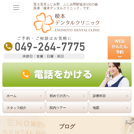
富士見市ふじみ野、ふじみ野駅徒歩1分の歯
医者「榎本デンタルクリニック」です。
ホーム
初めての方へ
診療科目
スタッフ紹介
院内ツアー
地図
ブログ