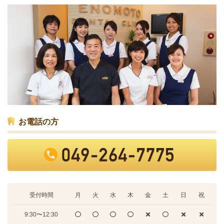
お電話の方
受付時間
月
火
水
木
金
土
日
祝
9:30〜12:30