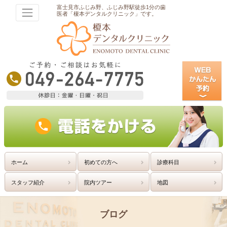
富士見市ふじみ野、ふじみ野駅徒歩1分の歯
医者「榎本デンタルクリニック」です。
ホーム
初めての方へ
診療科目
スタッフ紹介
院内ツアー
地図
ブログ